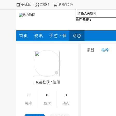
手机版
二维码
购物车
(
0
)
推广
热搜：
首页
资讯
手游下载
动态
最新
推荐
Hi,请登录
/
注册
0
0
0
关注
粉丝
动态