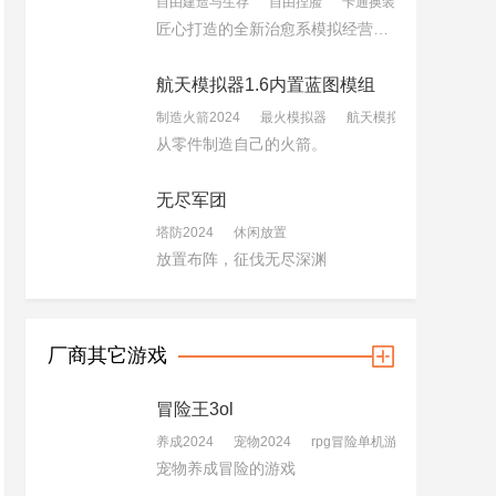
自由建造与生存
自由捏脸
卡通换装游戏
匠心打造的全新治愈系模拟经营手游。
航天模拟器1.6内置蓝图模组
制造火箭2024
最火模拟器
航天模拟器
从零件制造自己的火箭。
无尽军团
塔防2024
休闲放置
放置布阵，征伐无尽深渊
厂商其它游戏
冒险王3ol
养成2024
宠物2024
rpg冒险单机游戏
宠物养成冒险的游戏