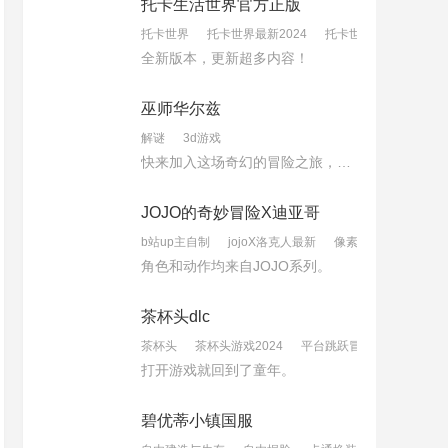
托卡生活世界官方正版
托卡世界
托卡世界最新2024
托卡世界更新版
全新版本，更新超多内容！
巫师华尔兹
解谜
3d游戏
快来加入这场奇幻的冒险之旅，体验魔法与智慧的碰撞吧！
JOJO的奇妙冒险X迪亚哥
b站up主自制
jojoX洛克人最新
像素风格的单机
角色和动作均来自JOJO系列。
茶杯头dlc
茶杯头
茶杯头游戏2024
平台跳跃冒险
打开游戏就回到了童年。
碧优蒂小镇国服