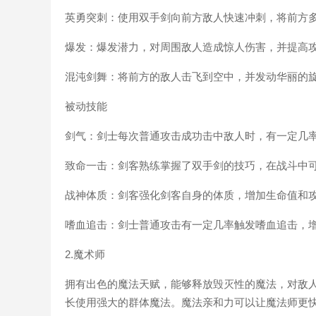
英勇突刺：使用双手剑向前方敌人快速冲刺，将前方
爆发：爆发潜力，对周围敌人造成惊人伤害，并提高
混沌剑舞：将前方的敌人击飞到空中，并发动华丽的
被动技能
剑气：剑士每次普通攻击成功击中敌人时，有一定几
致命一击：剑客熟练掌握了双手剑的技巧，在战斗中
战神体质：剑客强化剑客自身的体质，增加生命值和
嗜血追击：剑士普通攻击有一定几率触发嗜血追击，
2.魔术师
拥有出色的魔法天赋，能够释放毁灭性的魔法，对敌
长使用强大的群体魔法。魔法亲和力可以让魔法师更