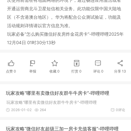
次使用前需在有地面网络的环境下，通过畅连应用激活或者
开通运营商北斗卫星短信相关业务。此功能仅限中国大陆地
区（不含港澳台地区）。华为将配合公众测试验证，功能及
活动规则详情请以官方信息为准。
玩家必备“怎么购买微信好友房炸金花房卡”-哔哩哔哩2025年
12月04日 01时30分13秒
点赞
0
举报
收藏
0
打赏
0
评论
0
分享
13
玩家攻略“哪里有卖微信好友群牛牛房卡”-哔哩哔哩
玩家攻略“哪里有卖微信好友群牛牛房卡”-哔哩哔哩
2026-01-02
264
0评论
玩家攻略“微信好友超级三加一房卡充值客服”-哔哩哔哩