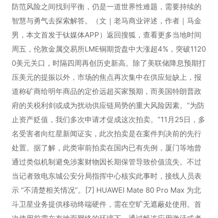
防范风险之间找到平衡，仍是一道世界性难题，需要持续的
智慧与勇气去探索解答。（文｜老马商业评述，作者｜马金
男，本文首发于钛媒体APP）返回搜狐，查看更多当地时间
周五，伦敦金属交易所LME铜期货盘中大涨超4%，突破1120
0美元关口，时隔四周再创历史新高。除了美联储降息预期打
压美元的提振以外，市场的焦点再次集中在供应短缺上，报
道称矿商给明年商品的定价远超买家预期，而美国特朗普政
府的关税利剑或成为扰动供应链局势的重大风险因素。“为防
止资产贬值，我们多次申请才促成这次拍卖。”11月25日，多
名受害者向红星新闻证实，此次拍卖是在案件判决前的先行
处置。据了解，此类审前拍卖在国内已有先例，厦门等地曾
通过类似机制避免涉案财物因长期保管导致价值流失。不过
当记者致电东城公安分局指挥中心核实此事时，接线人员表
示 “不清楚相关情况”。[7] HUAWEI Mate 80 Pro Max 为北
斗卫星业务提供移动终端硬件，需在空旷无遮蔽处使用。首